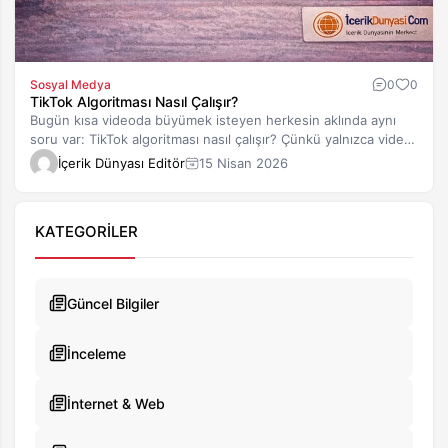
Sosyal Medya
0
0
TikTok Algoritması Nasıl Çalışır?
Bugün kısa videoda büyümek isteyen herkesin aklında aynı
soru var: TikTok algoritması nasıl çalışır? Çünkü yalnızca video
paylaşmak yetmez. İçeriğin doğru kişilere gösterilmesi,
İçerik Dünyası Editör
15 Nisan 2026
izlenmesi, tekrar oynatılması ve etkileşim alması gerekir. İşte
bu noktada TikTok algoritması devreye girer. Bununla birlikte,
algoritma tek bir gizli formül gibi düşünülmemelidir. Daha
KATEGORILER
doğru ifadeyle, kullanıcı davranışlarını ve içerik sinyallerini
birlikte
Güncel Bilgiler
İnceleme
İnternet & Web