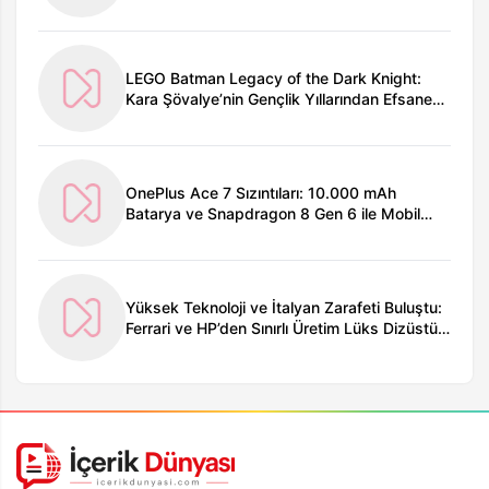
LEGO Batman Legacy of the Dark Knight:
Kara Şövalye’nin Gençlik Yıllarından Efsaneye
– Oyun Dünyasında Yeni Bir Dönem
OnePlus Ace 7 Sızıntıları: 10.000 mAh
Batarya ve Snapdragon 8 Gen 6 ile Mobil
Deneyimi Yeniden Tanımlıyor Mu?
Yüksek Teknoloji ve İtalyan Zarafeti Buluştu:
Ferrari ve HP’den Sınırlı Üretim Lüks Dizüstü
Bilgisayar Piyasada