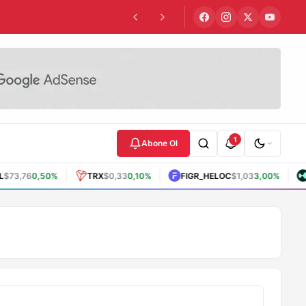
1
Abone Ol
|
|
|
$73,76
0,50%
TRX
$0,33
0,10%
FIGR_HELOC
$1,03
3,00%