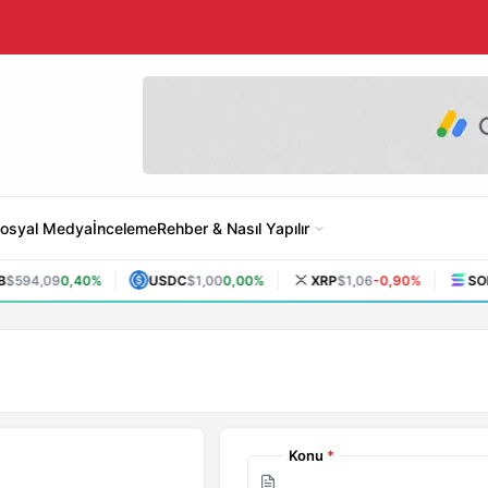
osyal Medya
İnceleme
Rehber & Nasıl Yapılır
|
|
|
$594,09
0,40%
USDC
$1,00
0,00%
XRP
$1,06
-0,90%
SOL
Konu
*