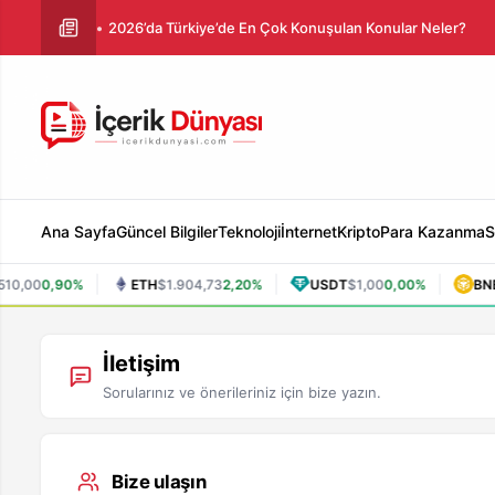
2026’da Türkiye’de En Çok Konuşulan Konular Neler?
Ana Sayfa
Güncel Bilgiler
Teknoloji
İnternet
Kripto
Para Kazanma
S
|
|
|
10,00
0,90%
ETH
$1.904,73
2,20%
USDT
$1,00
0,00%
BNB
İletişim
Sorularınız ve önerileriniz için bize yazın.
Bize ulaşın