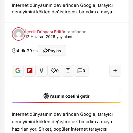
İnternet dünyasının devlerinden Google, tarayıcı
deneyimini kökten değiştirecek bir adım atmaya
hazırlanıyor. Şirket, popüler internet tarayıcısı
Chrome’un deneysel sürümü olan Chrome Canary
üzerinde, kullanıcıların arama sorgularını doğrudan
İçerik Dünyası Editör
tarafından
12 Haziran 2026
yayınlandı
yapay…
4 dk 39 sn
Paylaş
0
+
0
Sesli oku
Yazının özetini getir
İnternet dünyasının devlerinden Google, tarayıcı
deneyimini kökten değiştirecek bir adım atmaya
hazırlanıyor. Şirket, popüler internet tarayıcısı