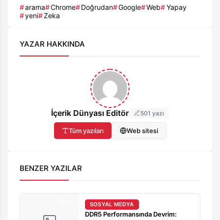
arama
Chrome
Doğrudan
Google
Web
Yapay
yeni
Zeka
YAZAR HAKKINDA
İçerik Dünyası Editör
501 yazı
Tüm yazıları
Web sitesi
BENZER YAZILAR
4 dk
SOSYAL MEDYA
DDR5 Performansında Devrim: