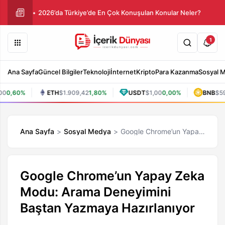
2026’da Türkiye’de En Çok Konuşulan Konular Neler?
1
Ana Sayfa
Güncel Bilgiler
Teknoloji
İnternet
Kripto
Para Kazanma
Sosyal 
|
|
|
0,60%
ETH
$1.909,42
1,80%
USDT
$1,00
0,00%
BNB
$596
Ana Sayfa
Sosyal Medya
Google Chrome’un Yapay Zeka Modu: Arama Deneyimini Baştan Yazmaya Hazırlanıyor
Google Chrome’un Yapay Zeka
Modu: Arama Deneyimini
Baştan Yazmaya Hazırlanıyor